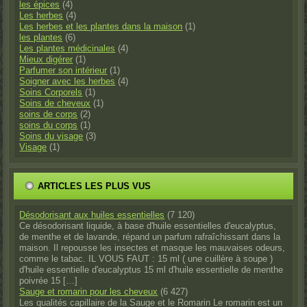
les épices
(4)
Les herbes
(4)
Les herbes et les plantes dans la maison
(1)
les plantes
(6)
Les plantes médicinales
(4)
Mieux digérer
(1)
Parfumer son intérieur
(1)
Soigner avec les herbes
(4)
Soins Corporels
(1)
Soins de cheveux
(1)
soins de corps
(2)
soins du corps
(1)
Soins du visage
(3)
Visage
(1)
ARTICLES LES PLUS VUS
Désodorisant aux huiles essentielles
(7 120)
Ce désodorisant liquide, à base d'huile essentielles d'eucalyptus,
de menthe et de lavande, répand un parfum rafraîchissant dans la
maison. Il repousse les insectes et masque les mauvaises odeurs,
comme le tabac. IL VOUS FAUT : 15 ml ( une cuillère à soupe )
d'huile essentielle d'eucalyptus 15 ml d'huile essentielle de menthe
poivrée 15 […]
Sauge et romarin pour les cheveux
(6 427)
Les qualités capillaire de la Sauge et le Romarin Le romarin est un