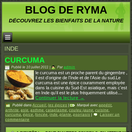
BLOG DE RYMA
DÉCOUVREZ LES BIENFAITS DE LA NATURE
INDE
CURCUMA
Publié le
10 juillet 2011
|
Par
admin
le curcuma est un proche parent du gingembre ,
il est d'origine de l'Inde et de l'Asie du sud.Le
curcuma est une épice couramment employée
dans la cuisine du Sud-Est asiatique, mais c'est
en Inde qu'il est le plus fréquemment utilisé....
Continuer la lecture
→
Publié dans
Accueil
,
les épices
|
Marqué avec
appétit
,
arthrite
,
asie
,
asthme
,
cataplasme
,
couleu jaune
,
cuisine
,
curcuma
,
épice
,
foncée
,
inde
,
plante
,
psoriasis
|
Laisser un
commentaire