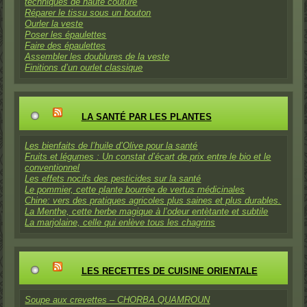
techniques de haute couture
Réparer le tissu sous un bouton
Ourler la veste
Poser les épaulettes
Faire des épaulettes
Assembler les doublures de la veste
Finitions d’un ourlet classique
LA SANTÉ PAR LES PLANTES
Les bienfaits de l’huile d’Olive pour la santé
Fruits et légumes : Un constat d’écart de prix entre le bio et le
conventionnel
Les effets nocifs des pesticides sur la santé
Le pommier, cette plante bourrée de vertus médicinales
Chine: vers des pratiques agricoles plus saines et plus durables.
La Menthe, cette herbe magique à l’odeur entètante et subtile
La marjolaine, celle qui enlève tous les chagrins
LES RECETTES DE CUISINE ORIENTALE
Soupe aux crevettes – CHORBA QUAMROUN