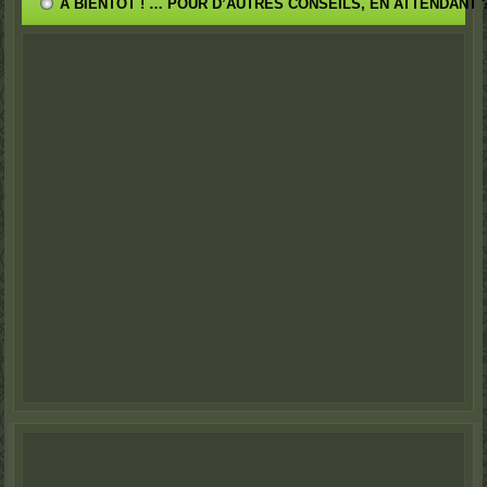
A BIENTÔT ! … POUR D’AUTRES CONSEILS, EN ATTENDANT