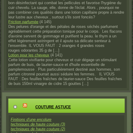
bon désinfectant qui combat les pellicules et favorise l'hygiène du
cuir chevelu. La sauge, elle, donne de l'éclat. Alors , pourquoi ne
pas combiner ces qualités dans une lotion capillaire propre à rendre
leur lustre aux cheveux , surtout s'ils sont foncés?
Friction parfumée
(4 145)
Des pelures d'orange et des pétales de roses séchés parfument
agréablement cette préparation tonique pour le corps. Les flacons
d'avoine servent de gommage et purifient la peau. le thym a un
effet légèrement astringent et il ajoute sa délicate senteur à
l'ensemble. IL VOUS FAUT : 2 oranges 4 grandes roses
rouges odorantes 35 g de […]
Lotion pour les cheveux
(4 141)
Cette lotion vivifiante pour cheveux et cuir dégage un stimulant
parfum de buis, de laurier-sauce et d'huile essentielle de
pamplemousse . Plus particulièrement destiné aux hommes, son
parfum citronné pourrait aussi séduire les femmes. IL VOUS
FAUT : Des feuilles fraîches de laurier-sauce Des feuilles fraîches
de buis 150ml vinaigre de cidre 15 gouttes […]
COUTURE ASTUCE
Finitions d’une encolure
techniques de haute couture (3)
techniques de haute couture (2)